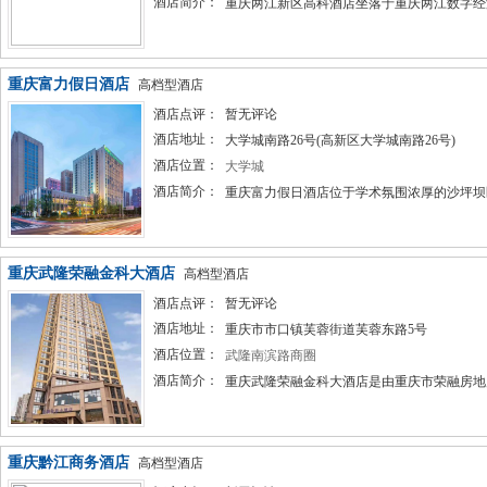
酒店简介：
重庆两江新区高科酒店坐落于重庆两江数字经济
重庆富力假日酒店
高档型酒店
酒店点评：
暂无评论
酒店地址：
大学城南路26号(高新区大学城南路26号)
酒店位置：
大学城
酒店简介：
重庆富力假日酒店位于学术氛围浓厚的沙坪坝区
重庆武隆荣融金科大酒店
高档型酒店
酒店点评：
暂无评论
酒店地址：
重庆市市口镇芙蓉街道芙蓉东路5号
酒店位置：
武隆南滨路商圈
酒店简介：
重庆武隆荣融金科大酒店是由重庆市荣融房地产
重庆黔江商务酒店
高档型酒店