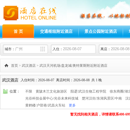
首 页
交通枢纽附近酒店
景点公园附近酒店
城市：
入住：
离店：
首页
>
武汉酒店
>
武汉天河机场/盘龙城/奥特莱斯附近附近酒店
武汉酒店
入住时间：2026-08-07 离店时间：2026-08-08 共 1 晚
位置：
不限
黄陂木兰文化旅游区
阳逻/武汉生物工程学院
徐东商圈/湖
光谷科技会展中心/光谷未来科技城
楚河汉街/东湖风景区/中南
汉
黄鹤楼/户部巷/武昌火车站
更多
暂无找到相关酒店，详情请联系400-699-